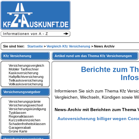
Sie sind hier:
Startseite
>
Vergleich Kfz Versicherung
> News Archiv
Kfz Versicherung
Artikel rund um das Thema Kfz Versicherungen
Versicherungsvergleich
Berichte zum T
Mobiler Tarifrechner
Kaskoversicherung
Info
Haftpflichtversicherung
Teilkaskoversicherung
Vollkaskoversicherung
Informieren Sie sich zum Thema Kfz Versi
Versicherungsratgeber
Vergleichen, Wechseln, Kündigen sowie W
Versicherungsprämie
Versicherungswechsel
Versicherungskündigung
News-Archiv mit Berichten zum Thema V
Typklassen
Regionalklassen
Autoversicherung billiger wegen Cor
Kurzzeitkennzeichen
Schadenfreiheitsklassen
Garagenrabatt
Grüne Karte