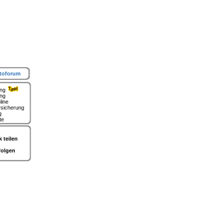
toforum
ung
ing
line
rsicherung
g
te
 teilen
folgen