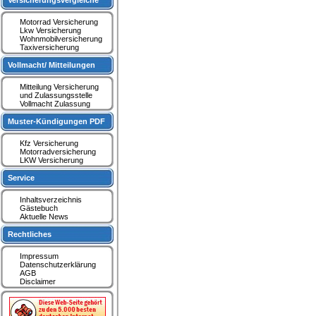
Versicherungsvergleiche
Motorrad Versicherung
Lkw Versicherung
Wohnmobilversicherung
Taxiversicherung
Vollmacht/ Mitteilungen
Mitteilung Versicherung
und Zulassungsstelle
Vollmacht Zulassung
Muster-Kündigungen PDF
Kfz Versicherung
Motorradversicherung
LKW Versicherung
Service
Inhaltsverzeichnis
Gästebuch
Aktuelle News
Rechtliches
Impressum
Datenschutzerklärung
AGB
Disclaimer