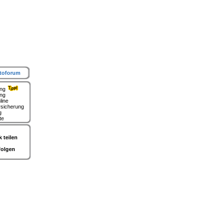
toforum
ung
ing
line
rsicherung
g
te
 teilen
folgen