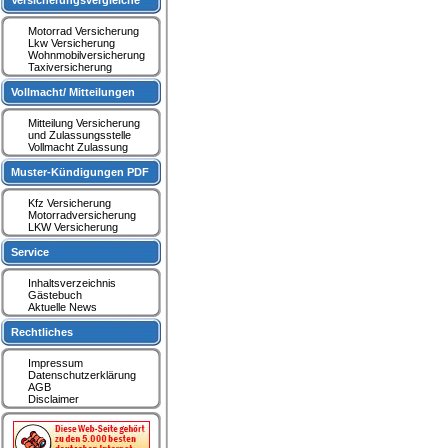
Versicherungsvergleiche
Motorrad Versicherung
Lkw Versicherung
Wohnmobilversicherung
Taxiversicherung
Vollmacht/ Mitteilungen
Mitteilung Versicherung
und Zulassungsstelle
Vollmacht Zulassung
Muster-Kündigungen PDF
Kfz Versicherung
Motorradversicherung
LKW Versicherung
Service
Inhaltsverzeichnis
Gästebuch
Aktuelle News
Rechtliches
Impressum
Datenschutzerklärung
AGB
Disclaimer