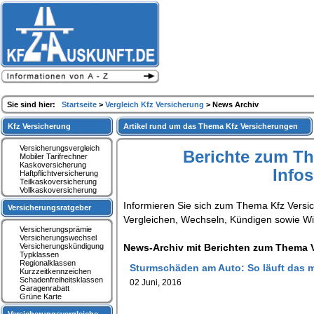
Sie sind hier:
Startseite
>
Vergleich Kfz Versicherung
> News Archiv
Kfz Versicherung
Artikel rund um das Thema Kfz Versicherungen
Versicherungsvergleich
Berichte zum T
Mobiler Tarifrechner
Kaskoversicherung
Info
Haftpflichtversicherung
Teilkaskoversicherung
Vollkaskoversicherung
Informieren Sie sich zum Thema Kfz Versi
Versicherungsratgeber
Vergleichen, Wechseln, Kündigen sowie W
Versicherungsprämie
Versicherungswechsel
Versicherungskündigung
News-Archiv mit Berichten zum Thema V
Typklassen
Regionalklassen
Sturmschäden am Auto: So läuft das m
Kurzzeitkennzeichen
Schadenfreiheitsklassen
02 Juni, 2016
Garagenrabatt
Grüne Karte