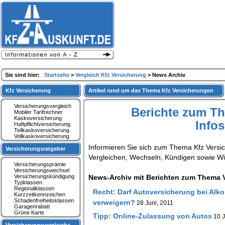
Sie sind hier:
Startseite
>
Vergleich Kfz Versicherung
> News Archiv
Kfz Versicherung
Artikel rund um das Thema Kfz Versicherungen
Versicherungsvergleich
Berichte zum T
Mobiler Tarifrechner
Kaskoversicherung
Info
Haftpflichtversicherung
Teilkaskoversicherung
Vollkaskoversicherung
Informieren Sie sich zum Thema Kfz Versi
Versicherungsratgeber
Vergleichen, Wechseln, Kündigen sowie W
Versicherungsprämie
Versicherungswechsel
Versicherungskündigung
News-Archiv mit Berichten zum Thema V
Typklassen
Regionalklassen
Recht: Darf Autoversicherung bei Alko
Kurzzeitkennzeichen
Schadenfreiheitsklassen
verweigern?
28 Juni, 2011
Garagenrabatt
Grüne Karte
Tipp: Online-Zulassung von Autos
10 J