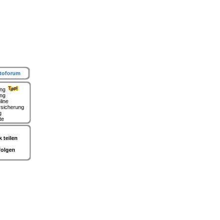
toforum
ung
ing
line
rsicherung
g
te
 teilen
folgen