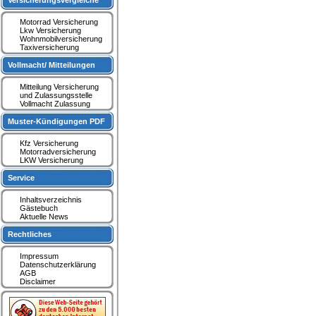
Versicherungsvergleiche
Motorrad Versicherung
Lkw Versicherung
Wohnmobilversicherung
Taxiversicherung
Vollmacht/ Mitteilungen
Mitteilung Versicherung
und Zulassungsstelle
Vollmacht Zulassung
Muster-Kündigungen PDF
Kfz Versicherung
Motorradversicherung
LKW Versicherung
Service
Inhaltsverzeichnis
Gästebuch
Aktuelle News
Rechtliches
Impressum
Datenschutzerklärung
AGB
Disclaimer