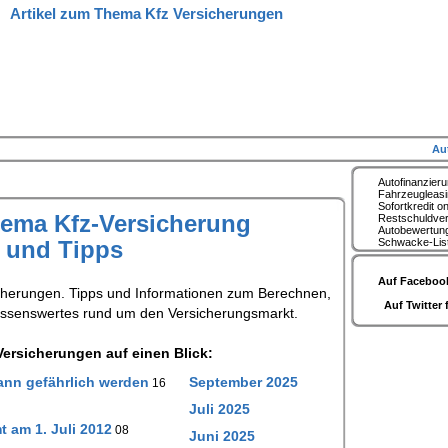
Artikel zum Thema Kfz Versicherungen
Au
Autofinanzier
Fahrzeugleas
Sofortkredit on
hema Kfz-Versicherung
Restschuldve
Autobewertun
s und Tipps
Schwacke-Lis
Auf Facebook
cherungen. Tipps und Informationen zum Berechnen,
Auf Twitter 
issenswertes rund um den Versicherungsmarkt.
ersicherungen auf einen Blick:
ann gefährlich werden
September 2025
16
Juli 2025
 am 1. Juli 2012
08
Juni 2025