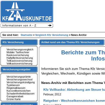
Sie sind hier:
Startseite
>
Vergleich Kfz Versicherung
> News Archiv
Kfz Versicherung
Artikel rund um das Thema Kfz Versicherungen
Versicherungsvergleich
Berichte zum T
Mobiler Tarifrechner
Kaskoversicherung
Info
Haftpflichtversicherung
Teilkaskoversicherung
Vollkaskoversicherung
Informieren Sie sich zum Thema Kfz Versi
Versicherungsratgeber
Vergleichen, Wechseln, Kündigen sowie W
Versicherungsprämie
Versicherungswechsel
Versicherungskündigung
News-Archiv mit Berichten zum Thema V
Typklassen
Regionalklassen
Kfz Vollkasko: Ablenkung am Steuer k
Kurzzeitkennzeichen
Schadenfreiheitsklassen
Februar, 2012
Garagenrabatt
Grüne Karte
Ratgeber - Wechselkennzeichen kommt