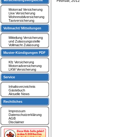
Versicherungsvergleiche
Februar, 2012
Motorrad Versicherung
Lkw Versicherung
Wohnmobilversicherung
Taxiversicherung
Vollmacht/ Mitteilungen
Mitteilung Versicherung
und Zulassungsstelle
Vollmacht Zulassung
Muster-Kündigungen PDF
Kfz Versicherung
Motorradversicherung
LKW Versicherung
Service
Inhaltsverzeichnis
Gästebuch
Aktuelle News
Rechtliches
Impressum
Datenschutzerklärung
AGB
Disclaimer