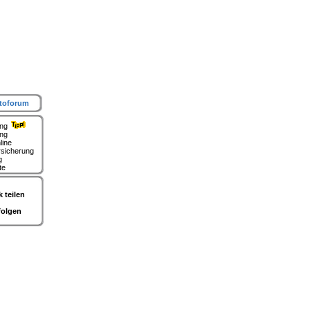
toforum
ung
ing
line
rsicherung
g
te
 teilen
folgen