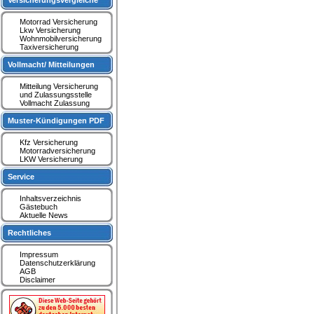
Versicherungsvergleiche
Motorrad Versicherung
Lkw Versicherung
Wohnmobilversicherung
Taxiversicherung
Vollmacht/ Mitteilungen
Mitteilung Versicherung
und Zulassungsstelle
Vollmacht Zulassung
Muster-Kündigungen PDF
Kfz Versicherung
Motorradversicherung
LKW Versicherung
Service
Inhaltsverzeichnis
Gästebuch
Aktuelle News
Rechtliches
Impressum
Datenschutzerklärung
AGB
Disclaimer