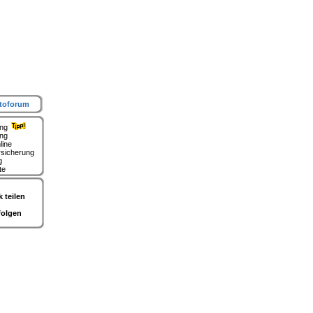
toforum
ung
ing
line
rsicherung
g
te
 teilen
folgen