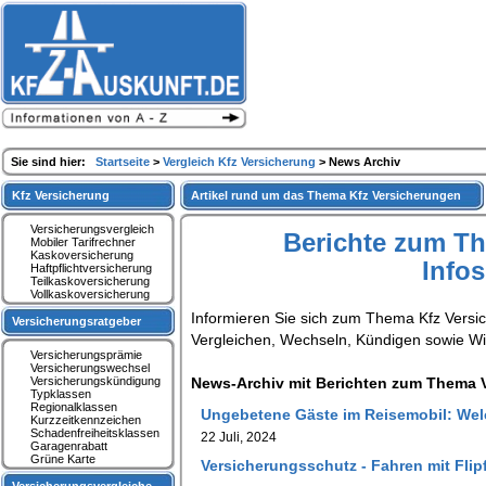
Sie sind hier:
Startseite
>
Vergleich Kfz Versicherung
> News Archiv
Kfz Versicherung
Artikel rund um das Thema Kfz Versicherungen
Versicherungsvergleich
Berichte zum T
Mobiler Tarifrechner
Kaskoversicherung
Info
Haftpflichtversicherung
Teilkaskoversicherung
Vollkaskoversicherung
Informieren Sie sich zum Thema Kfz Versi
Versicherungsratgeber
Vergleichen, Wechseln, Kündigen sowie W
Versicherungsprämie
Versicherungswechsel
Versicherungskündigung
News-Archiv mit Berichten zum Thema V
Typklassen
Regionalklassen
Ungebetene Gäste im Reisemobil: Welc
Kurzzeitkennzeichen
Schadenfreiheitsklassen
22 Juli, 2024
Garagenrabatt
Grüne Karte
Versicherungsschutz - Fahren mit Flip