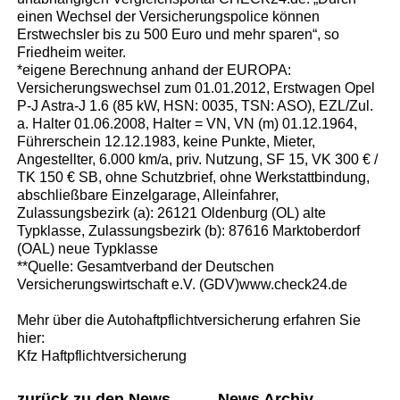
einen Wechsel der Versicherungspolice können
Erstwechsler bis zu 500 Euro und mehr sparen“, so
Friedheim weiter.
*eigene Berechnung anhand der EUROPA:
Versicherungswechsel zum 01.01.2012, Erstwagen Opel
P-J Astra-J 1.6 (85 kW, HSN: 0035, TSN: ASO), EZL/Zul.
a. Halter 01.06.2008, Halter = VN, VN (m) 01.12.1964,
Führerschein 12.12.1983, keine Punkte, Mieter,
Angestellter, 6.000 km/a, priv. Nutzung, SF 15, VK 300 € /
TK 150 € SB, ohne Schutzbrief, ohne Werkstattbindung,
abschließbare Einzelgarage, Alleinfahrer,
Zulassungsbezirk (a): 26121 Oldenburg (OL) alte
Typklasse, Zulassungsbezirk (b): 87616 Marktoberdorf
(OAL) neue Typklasse
**Quelle: Gesamtverband der Deutschen
Versicherungswirtschaft e.V. (GDV)www.check24.de
Mehr über die Autohaftpflichtversicherung erfahren Sie
hier:
Kfz Haftpflichtversicherung
zurück zu den News
News Archiv