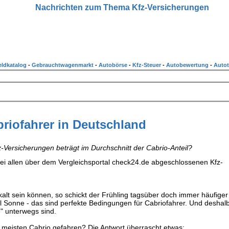
Nachrichten zum Thema Kfz-Versicherungen
ldkatalog
-
Gebrauchtwagenmarkt
-
Autobörse
-
Kfz-Steuer
-
Autobewertung
-
Autot
riofahrer in Deutschland
-Versicherungen beträgt im Durchschnitt der Cabrio-Anteil?
 bei allen über dem Vergleichsportal check24.de abgeschlossenen Kfz-
alt sein können, so schickt der Frühling tagsüber doch immer häufiger
l Sonne - das sind perfekte Bedingungen für Cabriofahrer. Und deshal
e" unterwegs sind.
 meisten Cabrio gefahren? Die Antwort überrascht etwas: