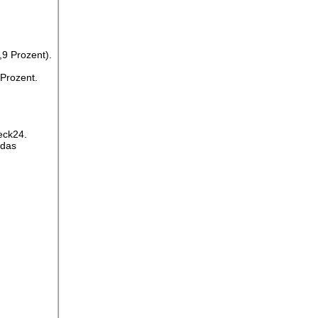
,9 Prozent).
 Prozent.
eck24.
 das