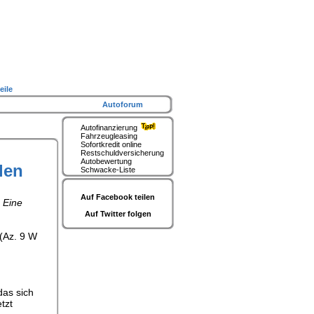
eile
Autoforum
Autofinanzierung
Fahrzeugleasing
Sofortkredit online
Restschuldversicherung
Autobewertung
len
Schwacke-Liste
Auf Facebook teilen
 Eine
Auf Twitter folgen
 (Az. 9 W
das sich
tzt