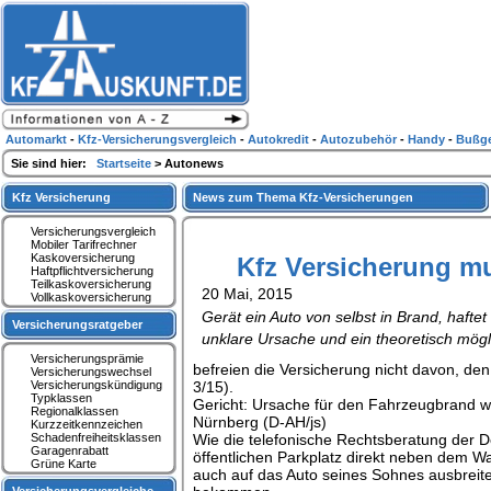
Automarkt
-
Kfz-Versicherungsvergleich
-
Autokredit
-
Autozubehör
-
Handy
-
Bußge
Sie sind hier:
Startseite
> Autonews
Kfz Versicherung
News zum Thema Kfz-Versicherungen
Versicherungsvergleich
Mobiler Tarifrechner
Kaskoversicherung
Kfz Versicherung m
Haftpflichtversicherung
Teilkaskoversicherung
20 Mai, 2015
Vollkaskoversicherung
Gerät ein Auto von selbst in Brand, haft
Versicherungsratgeber
unklare Ursache und ein theoretisch mög
Versicherungsprämie
befreien die Versicherung nicht davon, de
Versicherungswechsel
Versicherungskündigung
3/15).
Typklassen
Gericht: Ursache für den Fahrzeugbrand wa
Regionalklassen
Nürnberg (D-AH/js)
Kurzzeitkennzeichen
Schadenfreiheitsklassen
Wie die telefonische Rechtsberatung der De
Garagenrabatt
öffentlichen Parkplatz direkt neben dem W
Grüne Karte
auch auf das Auto seines Sohnes ausbreite