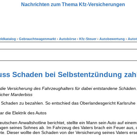
Nachrichten zum Thema Kfz-Versicherungen
ldkatalog
-
Gebrauchtwagenmarkt
-
Autobörse
-
Kfz-Steuer
-
Autobewertung
-
Autot
uss Schaden bei Selbstentzündung zah
et die Versicherung des Fahrzeughalters für dabei entstandene Schäden.
licher Marderbiss
n Schaden zu bezahlen. So entschied das Oberlandesgericht Karlsruhe
r die Elektrik des Autos
utschen Anwaltshotline berichtet, stellte ein Mann sein Auto auf einem
agen seines Sohnes ab. Im Fahrzeug des Vaters brach ein Feuer aus, 
te. Dieser wollte den Schaden von der Versicherung seines Vaters erse