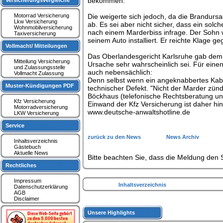
bekommen.
Versicherungsvergleiche
Motorrad Versicherung
Die weigerte sich jedoch, da die Brandurs
Lkw Versicherung
ab. Es sei aber nicht sicher, dass ein sol
Wohnmobilversicherung
nach einem Marderbiss infrage. Der Sohn w
Taxiversicherung
seinem Auto installiert. Er reichte Klage g
Vollmacht/ Mitteilungen
Das Oberlandesgericht Karlsruhe gab dem S
Mitteilung Versicherung
Ursache sehr wahrscheinlich sei. Für eine
und Zulassungsstelle
auch nebensächlich:
Vollmacht Zulassung
Denn selbst wenn ein angeknabbertes Kabel
Muster-Kündigungen PDF
technischer Defekt. "Nicht der Marder zünd
Böckhaus (telefonische Rechtsberatung un
Kfz Versicherung
Einwand der Kfz Versicherung ist daher hi
Motorradversicherung
www.deutsche-anwaltshotline.de
LKW Versicherung
Service
zurück zu den News
News Archiv
Inhaltsverzeichnis
Gästebuch
Aktuelle News
Bitte beachten Sie, dass die Meldung den S
Rechtliches
Impressum
Inhaltsverzeichnis
Datenschutzerklärung
AGB
Disclaimer
Unsere Highlights