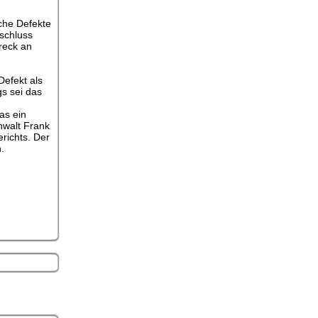
che Defekte
zschluss
reck an
Defekt als
gs sei das
as ein
nwalt Frank
richts. Der
.