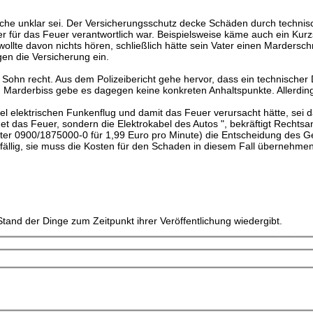
ache unklar sei. Der Versicherungsschutz decke Schäden durch technis
cher für das Feuer verantwortlich war. Beispielsweise käme auch ein Kur
ollte davon nichts hören, schließlich hätte sein Vater einen Mardersch
egen die Versicherung ein.
ohn recht. Aus dem Polizeibericht gehe hervor, dass ein technischer 
n Marderbiss gebe es dagegen keine konkreten Anhaltspunkte. Allerdin
 elektrischen Funkenflug und damit das Feuer verursacht hätte, sei d
et das Feuer, sondern die Elektrokabel des Autos ", bekräftigt Rechtsa
ter 0900/1875000-0 für 1,99 Euro pro Minute) die Entscheidung des Ge
nfällig, sie muss die Kosten für den Schaden in diesem Fall übernehmen
tand der Dinge zum Zeitpunkt ihrer Veröffentlichung wiedergibt.